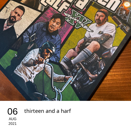
06
thirteen and a harf
AUG
2021