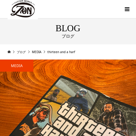
BLOG
ブログ
ブログ
MEDIA
thirteen and a harf
MEDIA