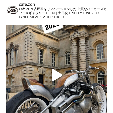
cafe.zon
Cafe ZON
古民家をリノベーションした
上質なバイカーズカ
フェ＆ギャラリー
OPEN｜土日祝 13:00-17:00
WESCO /
LYNCH SILVERSMITH / TT&CO.