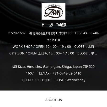
〒529-1607 滋賀県蒲生郡日野町木津185 TEL/FAX：0748-
52-6410
WORK SHOP / OPEN 10：00～19：00 CLOSE：水曜
Cafe ZON / OPEN 土日祝 13：00～17：00 CLOSE：平日
185 Kizu, Hino-cho, Gamo-gun, Shiga, Japan ZIP 529-
1607 TEL/FAX：+81-0748-52-6410
OPEN 10:00-19:00 CLOSE : Wednesday
ABOUT US