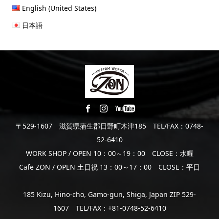
English (United States)
日本語
〒529-1607 滋賀県蒲生郡日野町木津185 TEL/FAX：0748-
52-6410
WORK SHOP / OPEN 10：00～19：00 CLOSE：水曜
Cafe ZON / OPEN 土日祝 13：00～17：00 CLOSE：平日
185 Kizu, Hino-cho, Gamo-gun, Shiga, Japan ZIP 529-
1607 TEL/FAX：+81-0748-52-6410