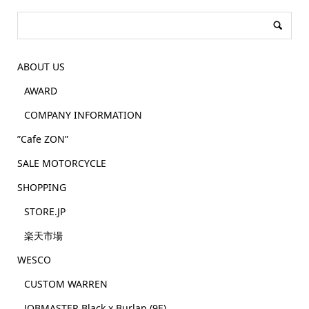
ABOUT US
AWARD
COMPANY INFORMATION
”Cafe ZON”
SALE MOTORCYCLE
SHOPPING
STORE.JP
楽天市場
WESCO
CUSTOM WARREN
JOBMASTER Black x Burlap (9E)