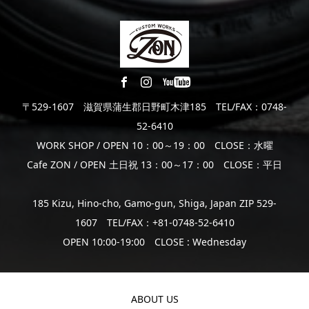
〒529-1607 滋賀県蒲生郡日野町木津185 TEL/FAX：0748-
52-6410
WORK SHOP / OPEN 10：00～19：00 CLOSE：水曜
Cafe ZON / OPEN 土日祝 13：00～17：00 CLOSE：平日
185 Kizu, Hino-cho, Gamo-gun, Shiga, Japan ZIP 529-
1607 TEL/FAX：+81-0748-52-6410
OPEN 10:00-19:00 CLOSE : Wednesday
ABOUT US