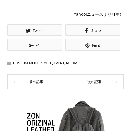
（Yahoo!ニュースより引用）
Tweet
Share
+1
Pin it
CUSTOM MOTORCYCLE
,
EVENT
,
MEDIA